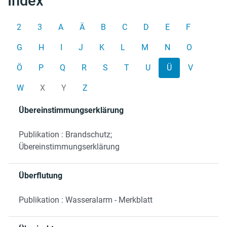
Index
2
3
A
Ä
B
C
D
E
F
G
H
I
J
K
L
M
N
O
Ö
P
Q
R
S
T
U
Ü
V
W
X
Y
Z
Übereinstimmungserklärung
Publikation : Brandschutz;
Übereinstimmungserklärung
Überflutung
Publikation : Wasseralarm - Merkblatt