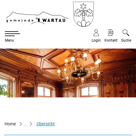
Gemeinde War
Menu
Login
Kontakt
Suche
zur Startseite
Direkt zur Hauptnavigation
Direkt zum Inhalt
Direkt zur Suche
Direkt zum Stichwortverzeichnis
(ausgewählt)
Home
Übersicht