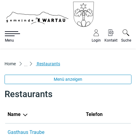
Gemeinde War
Menu
Login
Kontakt
Suche
zur Startseite
Direkt zur Hauptnavigation
Direkt zum Inhalt
Direkt zur Suche
Direkt zum Stichwortverzeichnis
(ausgewählt)
Home
Restaurants
Menü anzeigen
Restaurants
Name
Telefon
Gasthaus Traube