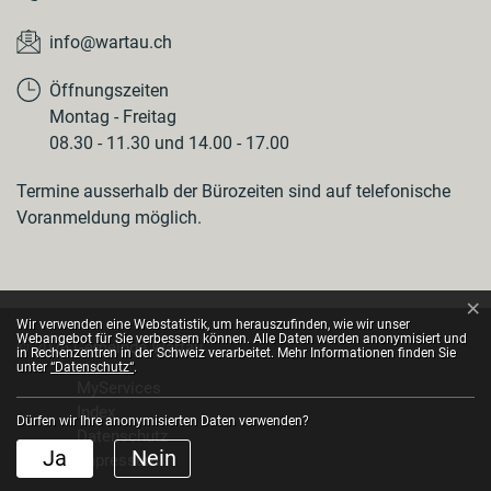
info@wartau.ch
Öffnungszeiten
Montag - Freitag
08.30 - 11.30 und 14.00 - 17.00
Termine ausserhalb der Bürozeiten sind auf telefonische
Voranmeldung möglich.
×
Webstatistik
Wir verwenden eine Webstatistik, um herauszufinden, wie wir unser
Webangebot für Sie verbessern können. Alle Daten werden anonymisiert und
© 2026 Gemeinde Wartau
in Rechenzentren in der Schweiz verarbeitet. Mehr Informationen finden Sie
Toolbar
unter
“Datenschutz“
.
MyServices
Index
Dürfen wir Ihre anonymisierten Daten verwenden?
Datenschutz
Ja
Nein
Impressum