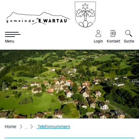
Gemeinde War
Menu
Login
Kontakt
Suche
zur Startseite
Direkt zur Hauptnavigation
Direkt zum Inhalt
Direkt zur Suche
Direkt zum Stichwortverzeichnis
(ausgewählt)
Home
Telefonnummern