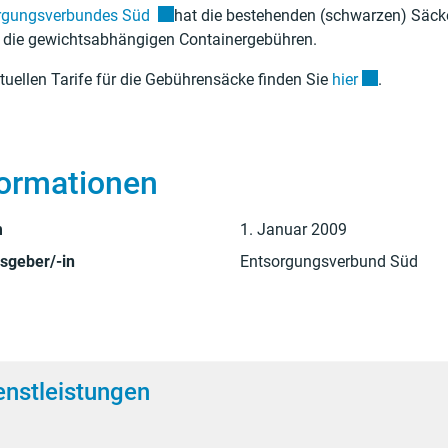
Externer Link wird in einem neuen Fenster
rgungsverbundes Süd
hat die bestehenden (schwarzen) Säcke
n die gewichtsabhängigen Containergebühren.
Externer Lin
tuellen Tarife für die Gebührensäcke finden Sie
hier
.
formationen
m
1. Januar 2009
sgeber/-in
Entsorgungsverbund Süd
enstleistungen