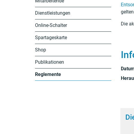
Mitarbeitende
Entso
gelte
Dienstleistungen
Die ak
Online-Schalter
Spartageskarte
Shop
In
Publikationen
Datu
Reglemente
Herau
(ausgewählt)
Di