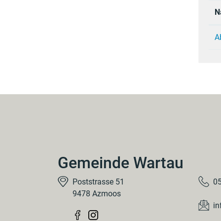
N
A
Gemeinde Wartau
Poststrasse 51
05
9478 Azmoos
in