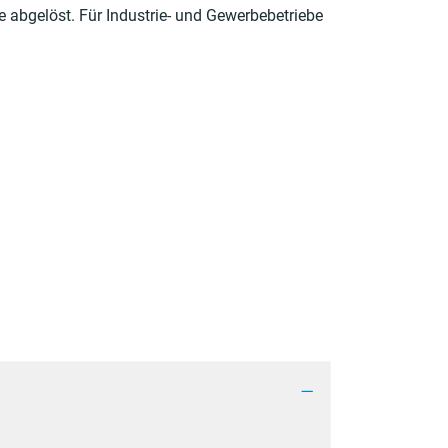
 geöffnet.
 abgelöst. Für Industrie- und Gewerbebetriebe
k wird in einem neuen Fenster geöffnet.