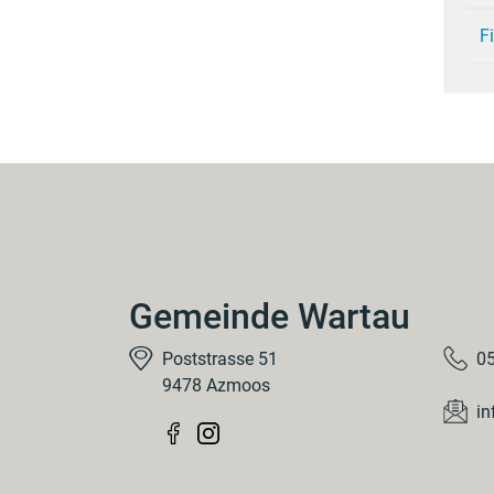
F
Gemeinde Wartau
Poststrasse 51
05
9478 Azmoos
in