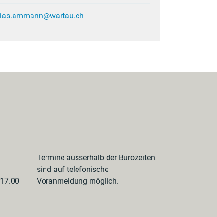
hias.ammann@wartau.ch
Termine ausserhalb der Bürozeiten
sind auf telefonische
 17.00
Voranmeldung möglich.