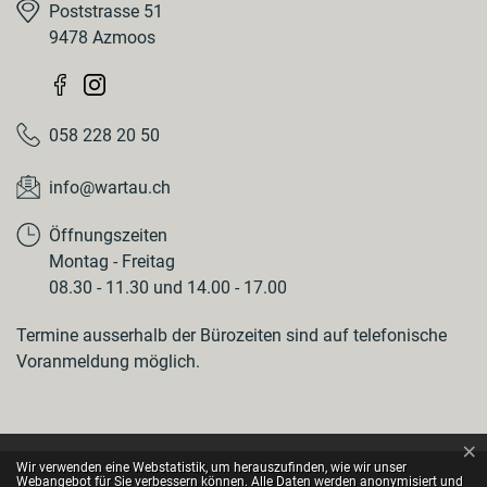
Poststrasse 51
9478 Azmoos
058 228 20 50
info@wartau.ch
Öffnungszeiten
Montag - Freitag
08.30 - 11.30 und 14.00 - 17.00
Termine ausserhalb der Bürozeiten sind auf telefonische
Voranmeldung möglich.
×
Webstatistik
Wir verwenden eine Webstatistik, um herauszufinden, wie wir unser
Webangebot für Sie verbessern können. Alle Daten werden anonymisiert und