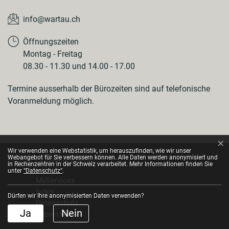
info@wartau.ch
Öffnungszeiten
Montag - Freitag
08.30 - 11.30 und 14.00 - 17.00
Termine ausserhalb der Bürozeiten sind auf telefonische
Voranmeldung möglich.
×
Webstatistik
Wir verwenden eine Webstatistik, um herauszufinden, wie wir unser
Webangebot für Sie verbessern können. Alle Daten werden anonymisiert und
© 2026 Gemeinde Wartau
in Rechenzentren in der Schweiz verarbeitet. Mehr Informationen finden Sie
Toolbar
unter
“Datenschutz“
.
MyServices
Index
Dürfen wir Ihre anonymisierten Daten verwenden?
Datenschutz
Ja
Nein
Impressum