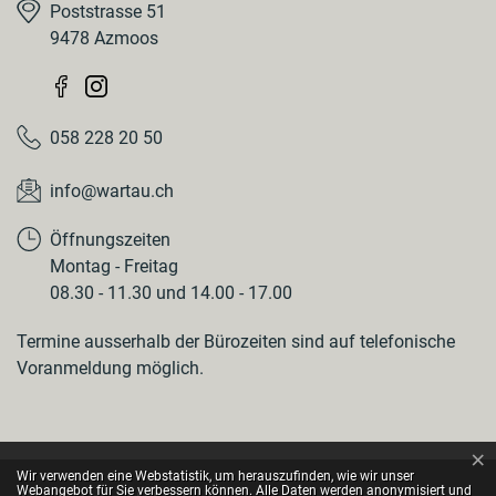
Poststrasse 51
9478 Azmoos
058 228 20 50
info@wartau.ch
Öffnungszeiten
Montag - Freitag
08.30 - 11.30 und 14.00 - 17.00
Termine ausserhalb der Bürozeiten sind auf telefonische
Voranmeldung möglich.
×
Webstatistik
Wir verwenden eine Webstatistik, um herauszufinden, wie wir unser
Webangebot für Sie verbessern können. Alle Daten werden anonymisiert und