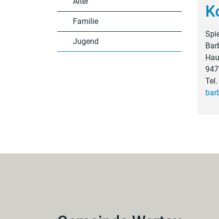
Alter
K
Familie
Spi
Jugend
Bar
Hau
947
Tel
bar