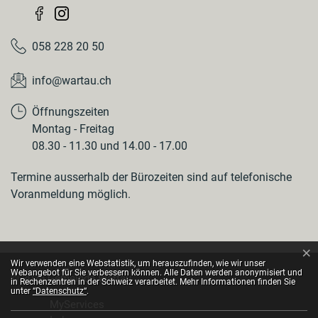
058 228 20 50
info@wartau.ch
Öffnungszeiten
Montag - Freitag
08.30 - 11.30 und 14.00 - 17.00
Termine ausserhalb der Bürozeiten sind auf telefonische
Voranmeldung möglich.
×
Webstatistik
Wir verwenden eine Webstatistik, um herauszufinden, wie wir unser
Webangebot für Sie verbessern können. Alle Daten werden anonymisiert und
© 2026 Gemeinde Wartau
in Rechenzentren in der Schweiz verarbeitet. Mehr Informationen finden Sie
Toolbar
unter
“Datenschutz“
.
MyServices