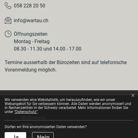
058 228 20 50
info@wartau.ch
Öffnungszeiten
Montag - Freitag
08.30 - 11.30 und 14.00 - 17.00
Termine ausserhalb der Bürozeiten sind auf telefonische
Voranmeldung möglich.
×
Webstatistik
Wir verwenden eine Webstatistik, um herauszufinden, wie wir unser
Webangebot für Sie verbessern können. Alle Daten werden anonymisiert und
© 2026 Gemeinde Wartau
in Rechenzentren in der Schweiz verarbeitet. Mehr Informationen finden Sie
Toolbar
unter
“Datenschutz“
.
MyServices
Index
Dürfen wir Ihre anonymisierten Daten verwenden?
Datenschutz
Ja
Nein
Impressum