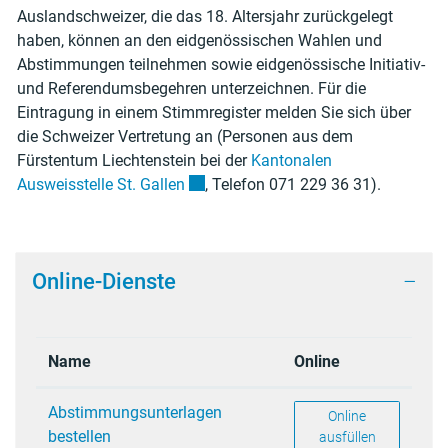
Auslandschweizer, die das 18. Altersjahr zurückgelegt
haben, können an den eidgenössischen Wahlen und
Abstimmungen teilnehmen sowie eidgenössische Initiativ-
und Referendumsbegehren unterzeichnen. Für die
Eintragung in einem Stimmregister melden Sie sich über
die Schweizer Vertretung an (Personen aus dem
Fürstentum Liechtenstein bei der
Kantonalen
Externer Link wird in einem neuen Fen
Ausweisstelle St. Gallen
, Telefon 071 229 36 31).
Online-Dienste
Name
Online
Abstimmungsunterlagen
Abstimmungsunterl
Online
bestellen
ausfüllen