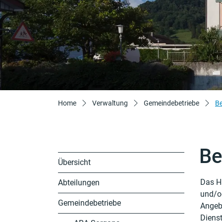
Home
Verwaltung
Gemeindebetriebe
Be
Be
Übersicht
Das Ha
Abteilungen
Zu
und/od
Gemeindebetriebe
Angebo
Dienst