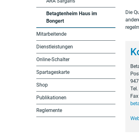
ARA Sargans
Die Qu
Betagtenheim Haus im
andere
Bongert
regelm
(ausgewählt)
Mitarbeitende
Dienstleistungen
K
Online-Schalter
Bet
Spartageskarte
Pos
947
Shop
Tel
Fax
Publikationen
bet
Reglemente
Web