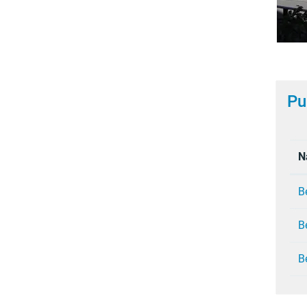
Pu
N
B
B
B