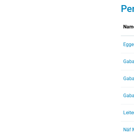
Pe
Nam
Egge
Gaba
Gaba
Gaba
Leite
Näf 