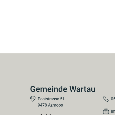
Gemeinde Wartau
Poststrasse 51
05
9478 Azmoos
in