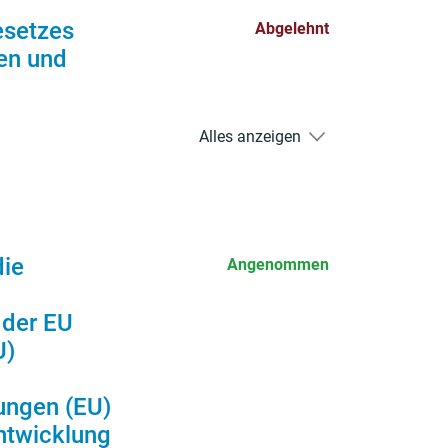
esetzes
Abgelehnt
en und
Alles anzeigen
die
Angenommen
 der EU
U)
ungen (EU)
ntwicklung