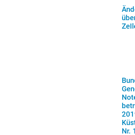
Änd
übe
ZeIl
Bun
Gen
Not
bet
201
Küs
Nr.