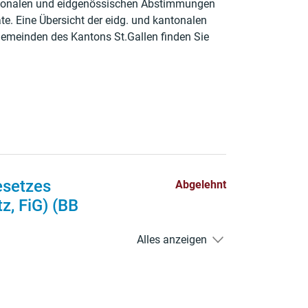
ntonalen und eidgenössischen Abstimmungen
ate. Eine Übersicht der eidg. und kantonalen
emeinden des Kantons St.Gallen finden Sie
 wird in einem neuen Fenster geöffnet.
esetzes
Abgelehnt
z, FiG) (BB
Alles anzeigen