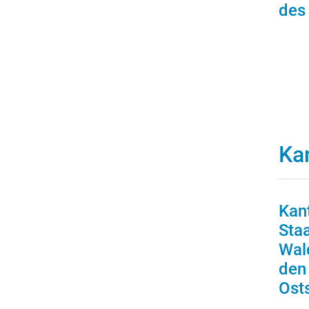
des
Ka
Kan
Sta
Wal
den
Ost