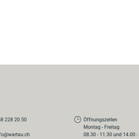
8 228 20 50
Öffnungszeiten
Montag - Freitag
fo@wartau.ch
08.30 - 11.30 und 14.00 -