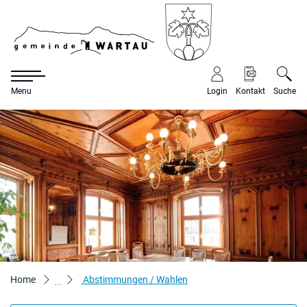
Gemeinde War
Menu
Login
Kontakt
Suche
zur Startseite
Direkt zur Hauptnavigation
Direkt zum Inhalt
Direkt zur Suche
Direkt zum Stichwortverzeichnis
(ausgewählt)
Home
Abstimmungen / Wahlen