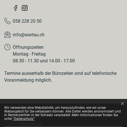
058 228 20 50
info@wartau.ch
Öffnungszeiten
Montag - Freitag
08.30 - 11.30 und 14.00 - 17.00
Termine ausserhalb der Bürozeiten sind auf telefonische
Voranmeldung möglich.
×
Webstatistik
Wir verwenden eine Webstatistik, um herauszufinden, wie wir unser
Webangebot für Sie verbessern können. Alle Daten werden anonymisiert und
© 2026 Gemeinde Wartau
in Rechenzentren in der Schweiz verarbeitet. Mehr Informationen finden Sie
Toolbar
unter
“Datenschutz“
.
MyServices