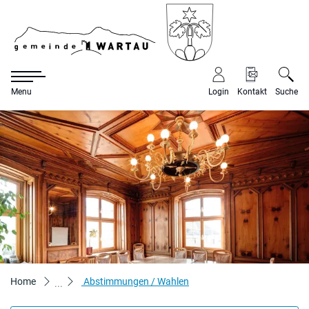
Gemeinde War
Menu
Login
Kontakt
Suche
zur Startseite
Direkt zur Hauptnavigation
Direkt zum Inhalt
Direkt zur Suche
Direkt zum Stichwortverzeichnis
(ausgewählt)
Home
Abstimmungen / Wahlen