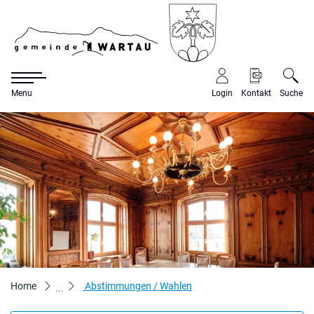
Gemeinde War
Menu
Login
Kontakt
Suche
zur Startseite
Direkt zur Hauptnavigation
Direkt zum Inhalt
Direkt zur Suche
Direkt zum Stichwortverzeichnis
(ausgewählt)
Home
Abstimmungen / Wahlen