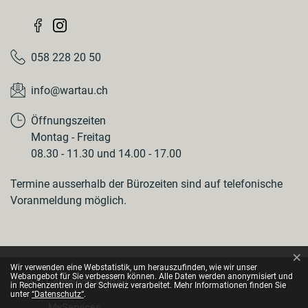
058 228 20 50
info@wartau.ch
Öffnungszeiten
Montag - Freitag
08.30 - 11.30 und 14.00 - 17.00
Termine ausserhalb der Bürozeiten sind auf telefonische
Voranmeldung möglich.
×
Webstatistik
Wir verwenden eine Webstatistik, um herauszufinden, wie wir unser
Webangebot für Sie verbessern können. Alle Daten werden anonymisiert und
© 2026 Gemeinde Wartau
in Rechenzentren in der Schweiz verarbeitet. Mehr Informationen finden Sie
Toolbar
unter
“Datenschutz“
.
MyServices